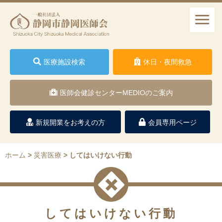
医療施設検索
休日・夜間救急
医師会健診センターMEDIOのご案内
新規開業をお考えの方
会員専用ページ
ホーム
>
災害医療
>
してはいけない行動
してはいけない行動