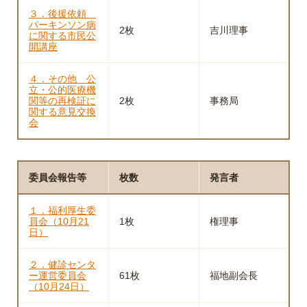
３．後援依頼
パーキンソン病
2枚
吉川理事
に関する市民公
開講座
４．その他 公
立・公的医療機
関等の再検証に
2枚
事務局
関する意見交換
会
委員会報告等
枚数
発言者
１．福利厚生委
員会（10月21
1枚
権理事
日）
２．健診センタ
ー運営委員会
61枚
福地副会長
（10月24日）