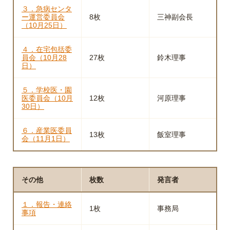
３．急病センタ
ー運営委員会
8枚
三神副会長
（10月25日）
４．在宅包括委
員会（10月28
27枚
鈴木理事
日）
５．学校医・園
医委員会（10月
12枚
河原理事
30日）
６．産業医委員
13枚
飯室理事
会（11月1日）
その他
枚数
発言者
１．報告・連絡
1枚
事務局
事項