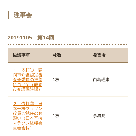
理事会
20191105 第14回
協議事項
枚数
発言者
１．依頼① 静
岡市介護認定審
査会委員の推薦
1枚
白鳥理事
について（静岡
市介護保険課）
２．依頼② 日
本平桜マラソン
役員ご就任のお
1枚
事務局
願い（日本平桜
マラソン組織委
員会会長）