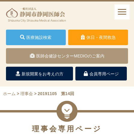
医療施設検索
休日・夜間救急
医師会健診センターMEDIOのご案内
新規開業をお考えの方
会員専用ページ
ホーム
>
理事会
>
20191105 第14回
理事会専用ページ