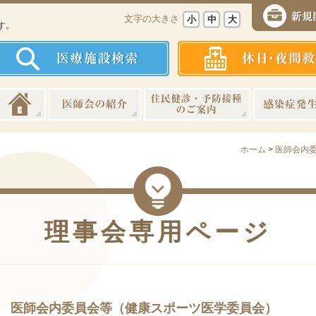
、
文字の大きさ
小
中
大
す。
ホーム
>
医師会内
理事会専用ページ
医師会内委員会等（健康スポーツ医学委員会）