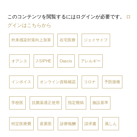
このコンテンツを閲覧するにはログインが必要です。
ロ
グインはこちらから
外来感染対策向上加算
在宅医療
ジェイサイフ
オアシス
J-SIPHE
Oascis
アレルギー
インボイス
オンライン資格確認
コロナ
予防接種
学校医
抗菌薬適正使用
指定難病
施設基準
特定医療費
産業医
診療報酬
請求書
風しん