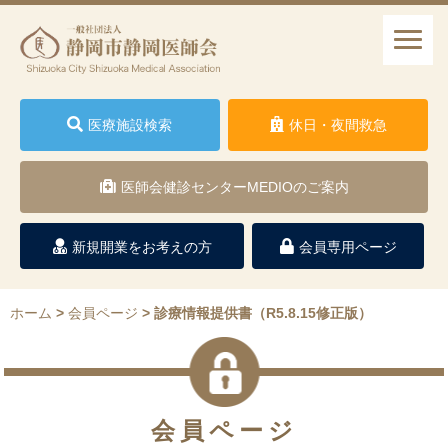
医療施設検索
休日・夜間救急
医師会健診センターMEDIOのご案内
新規開業をお考えの方
会員専用ページ
ホーム
>
会員ページ
>
診療情報提供書（R5.8.15修正版）
会員ページ