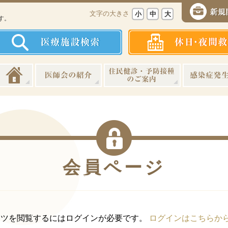
、
文字の大きさ
小
中
大
す。
会員ページ
ンツを閲覧するにはログインが必要です。
ログインはこちらか