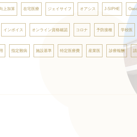
向上加算
在宅医療
ジェイサイフ
オアシス
J-SIPHE
Oasc
インボイス
オンライン資格確認
コロナ
予防接種
学校医
用
指定難病
施設基準
特定医療費
産業医
診療報酬