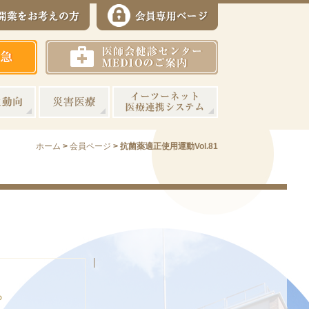
ホーム
>
会員ページ
>
抗菌薬適正使用運動Vol.81
ら