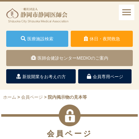
医療施設検索
休日・夜間救急
医師会健診センターMEDIOのご案内
新規開業をお考えの方
会員専用ページ
ホーム
>
会員ページ
>
院内掲示物の見本等
会員ページ