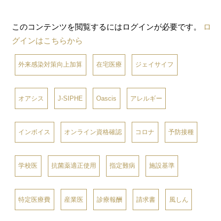
このコンテンツを閲覧するにはログインが必要です。
ロ
グインはこちらから
外来感染対策向上加算
在宅医療
ジェイサイフ
オアシス
J-SIPHE
Oascis
アレルギー
インボイス
オンライン資格確認
コロナ
予防接種
学校医
抗菌薬適正使用
指定難病
施設基準
特定医療費
産業医
診療報酬
請求書
風しん