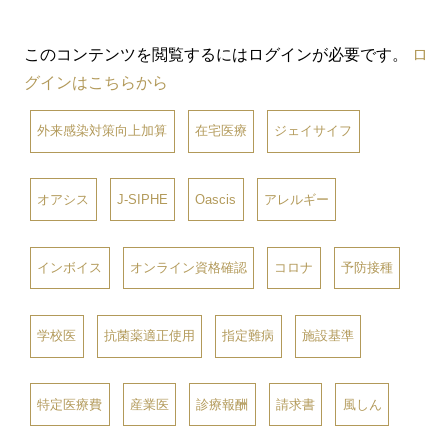
このコンテンツを閲覧するにはログインが必要です。
ロ
グインはこちらから
外来感染対策向上加算
在宅医療
ジェイサイフ
オアシス
J-SIPHE
Oascis
アレルギー
インボイス
オンライン資格確認
コロナ
予防接種
学校医
抗菌薬適正使用
指定難病
施設基準
特定医療費
産業医
診療報酬
請求書
風しん