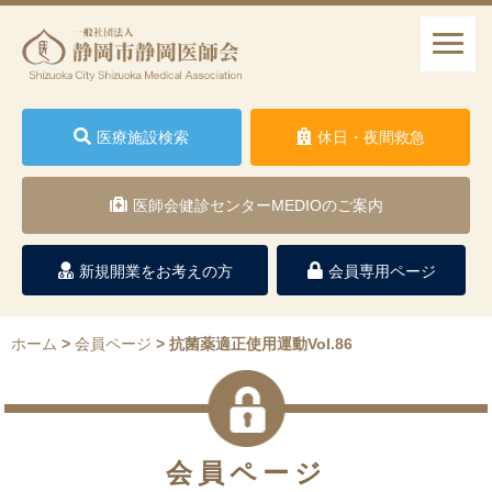
医療施設検索
休日・夜間救急
医師会健診センターMEDIOのご案内
新規開業をお考えの方
会員専用ページ
ホーム
>
会員ページ
>
抗菌薬適正使用運動Vol.86
会員ページ