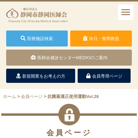
医療施設検索
休日・夜間救急
医師会健診センターMEDIOのご案内
新規開業をお考えの方
会員専用ページ
ホーム
>
会員ページ
>
抗菌薬適正使用運動Vol.26
会員ページ