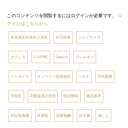
このコンテンツを閲覧するにはログインが必要です。
ロ
グインはこちらから
外来感染対策向上加算
在宅医療
ジェイサイフ
オアシス
J-SIPHE
Oascis
アレルギー
インボイス
オンライン資格確認
コロナ
予防接種
学校医
抗菌薬適正使用
指定難病
施設基準
特定医療費
産業医
診療報酬
請求書
風しん