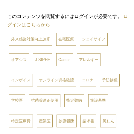
このコンテンツを閲覧するにはログインが必要です。
ロ
グインはこちらから
外来感染対策向上加算
在宅医療
ジェイサイフ
オアシス
J-SIPHE
Oascis
アレルギー
インボイス
オンライン資格確認
コロナ
予防接種
学校医
抗菌薬適正使用
指定難病
施設基準
特定医療費
産業医
診療報酬
請求書
風しん