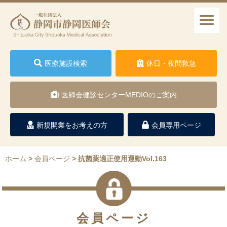
医療施設検索
休日・夜間救急
医師会健診センターMEDIOのご案内
新規開業をお考えの方
会員専用ページ
ホーム
>
会員ページ
>
抗菌薬適正使用運動Vol.163
会員ページ