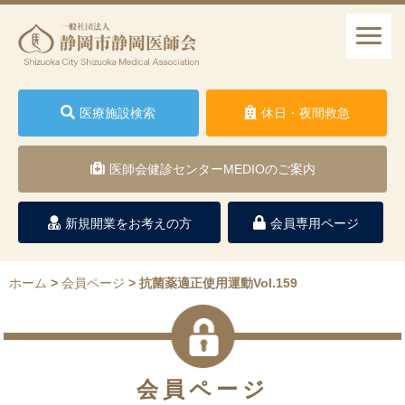
医療施設検索
休日・夜間救急
医師会健診センターMEDIOのご案内
新規開業をお考えの方
会員専用ページ
ホーム
>
会員ページ
>
抗菌薬適正使用運動Vol.159
会員ページ