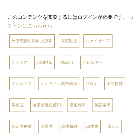
このコンテンツを閲覧するにはログインが必要です。
ロ
グインはこちらから
外来感染対策向上加算
在宅医療
ジェイサイフ
オアシス
J-SIPHE
Oascis
アレルギー
インボイス
オンライン資格確認
コロナ
予防接種
学校医
抗菌薬適正使用
指定難病
施設基準
特定医療費
産業医
診療報酬
請求書
風しん