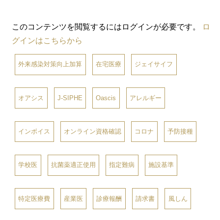
このコンテンツを閲覧するにはログインが必要です。
ロ
グインはこちらから
外来感染対策向上加算
在宅医療
ジェイサイフ
オアシス
J-SIPHE
Oascis
アレルギー
インボイス
オンライン資格確認
コロナ
予防接種
学校医
抗菌薬適正使用
指定難病
施設基準
特定医療費
産業医
診療報酬
請求書
風しん