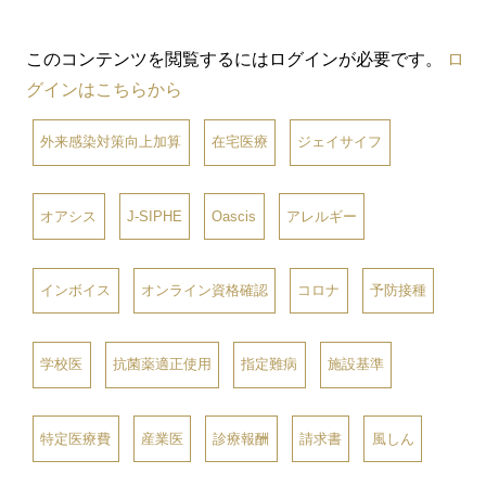
このコンテンツを閲覧するにはログインが必要です。
ロ
グインはこちらから
外来感染対策向上加算
在宅医療
ジェイサイフ
オアシス
J-SIPHE
Oascis
アレルギー
インボイス
オンライン資格確認
コロナ
予防接種
学校医
抗菌薬適正使用
指定難病
施設基準
特定医療費
産業医
診療報酬
請求書
風しん