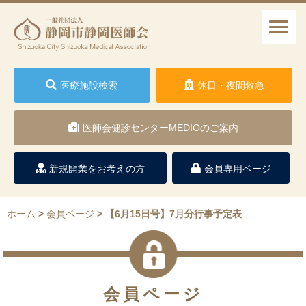
医療施設検索
休日・夜間救急
医師会健診センターMEDIOのご案内
新規開業をお考えの方
会員専用ページ
ホーム
>
会員ページ
>
【6月15日号】7月分行事予定表
会員ページ