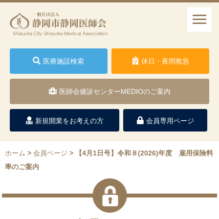
医療施設検索
休日・夜間救急
医師会健診センターMEDIOのご案内
新規開業をお考えの方
会員専用ページ
ホーム
>
会員ページ
>
【4月1日号】令和８(2026)年度 雇用保険料
率のご案内