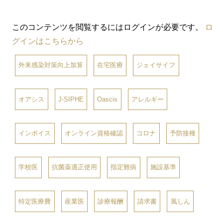
このコンテンツを閲覧するにはログインが必要です。
ロ
グインはこちらから
外来感染対策向上加算
在宅医療
ジェイサイフ
オアシス
J-SIPHE
Oascis
アレルギー
インボイス
オンライン資格確認
コロナ
予防接種
学校医
抗菌薬適正使用
指定難病
施設基準
特定医療費
産業医
診療報酬
請求書
風しん