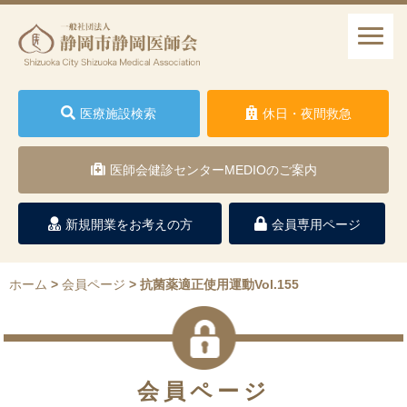
医療施設検索
休日・夜間救急
医師会健診センターMEDIOのご案内
新規開業をお考えの方
会員専用ページ
ホーム
>
会員ページ
>
抗菌薬適正使用運動Vol.155
会員ページ