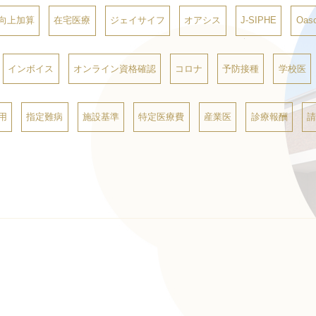
向上加算
在宅医療
ジェイサイフ
オアシス
J-SIPHE
Oasc
インボイス
オンライン資格確認
コロナ
予防接種
学校医
用
指定難病
施設基準
特定医療費
産業医
診療報酬