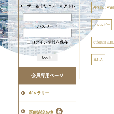
ユーザー名またはメールアドレ
外来感染対策
ス
アレルギー
パスワード
ログイン情報を保存
抗菌薬適正使
風しん
会員専用ページ
ギャラリー
医療施設名簿