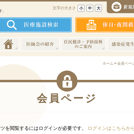
、
文字の大きさ
小
中
大
す。
ホーム
>
会員ペー
会員ページ
ンツを閲覧するにはログインが必要です。
ログインはこちらか