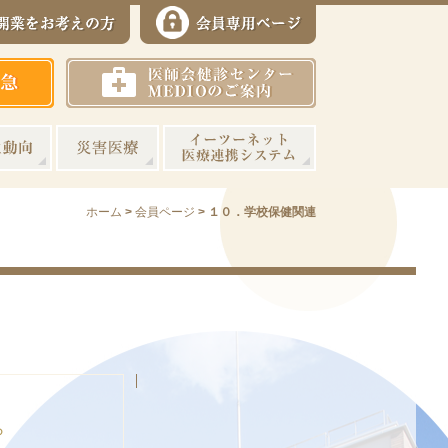
ホーム
>
会員ページ
>
１０．学校保健関連
ら