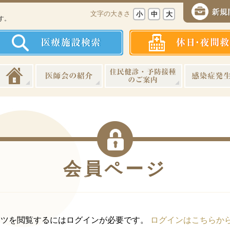
、
文字の大きさ
小
中
大
す。
会員ページ
ンツを閲覧するにはログインが必要です。
ログインはこちらか