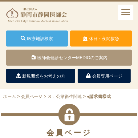
医療施設検索
休日・夜間救急
医師会健診センターMEDIOのご案内
新規開業をお考えの方
会員専用ページ
ホーム
>
会員ページ
>
８．公衆衛生関連
>
●請求書様式
会員ページ