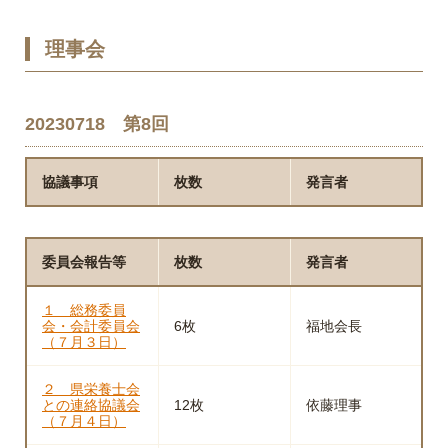
理事会
20230718 第8回
協議事項
枚数
発言者
委員会報告等
枚数
発言者
１ 総務委員
会・会計委員会
6枚
福地会長
（７月３日）
２ 県栄養士会
との連絡協議会
12枚
依藤理事
（７月４日）