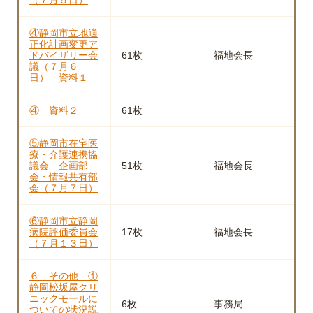
④静岡市立地適
正化計画変更ア
ドバイザリー会
61枚
福地会長
議（７月６
日） 資料１
④ 資料２
61枚
⑤静岡市在宅医
療・介護連携協
議会 企画部
51枚
福地会長
会・情報共有部
会（７月７日）
⑥静岡市立静岡
病院評価委員会
17枚
福地会長
（７月１３日）
６ その他 ①
静岡松坂屋クリ
ニックモールに
6枚
事務局
ついての状況説