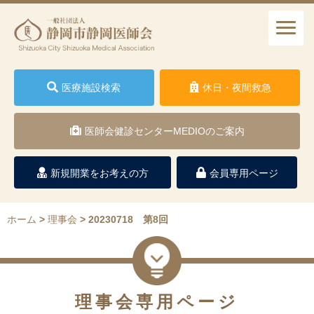
医療施設検索
休日・夜間救急
医師会健診センターMEDIOのご案内
新規開業をお考えの方
会員専用ページ
ホーム
>
理事会
>
20230718 第8回
理事会専用ページ