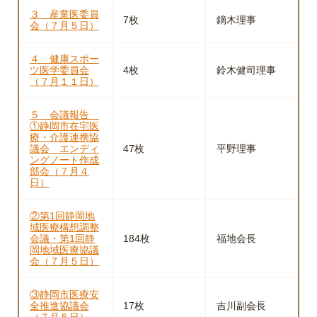
３ 産業医委員
7枚
鏑木理事
会（７月５日）
４ 健康スポー
ツ医学委員会
4枚
鈴木健司理事
（７月１１日）
５ 会議報告
①静岡市在宅医
療・介護連携協
議会 エンディ
47枚
平野理事
ングノート作成
部会（７月４
日）
②第1回静岡地
域医療構想調整
会議・第1回静
184枚
福地会長
岡地域医療協議
会（７月５日）
③静岡市医療安
全推進協議会
17枚
吉川副会長
（７月５日）