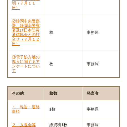
明（７月１１
日）
②静岡中央警察
署、静岡南警察
署及び日本防災
枚
事務局
通信協会との打
合せ（７月１２
日）
③電子処方箋の
導入に関するア
枚
事務局
ンケートについ
て
その他
枚数
発言者
１ 報告・連絡
1枚
事務局
事項
２ 入退会等
紙資料1枚
事務局