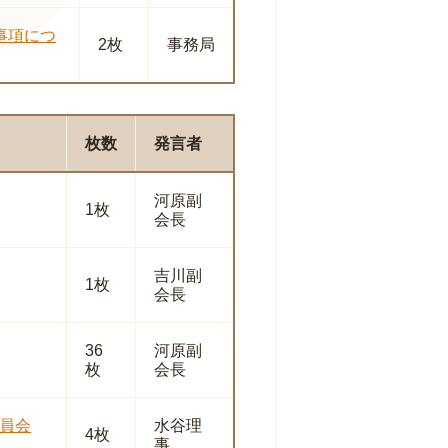
事項につ
2枚
事務局
枚数
発言者
河原副
1枚
会長
吉川副
1枚
会長
36
河原副
枚
会長
員会
水谷理
4枚
事