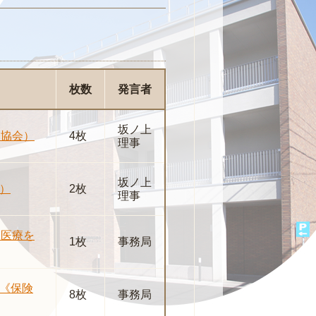
枚数
発言者
坂ノ上
病協会）
4枚
理事
坂ノ上
）
2枚
理事
期医療を
1枚
事務局
《保険
8枚
事務局