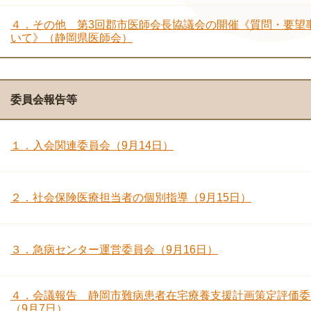
４．その他 第3回郡市医師会長協議会の開催《質問・要望
いて》（静岡県医師会）
委員会報告等
１．入会関連委員会（9月14日）
２．社会保険医療担当者の個別指導（9月15日）
３．急病センター運営委員会（9月16日）
４．会議報告 静岡市難病患者在宅療養支援計画策定評価委
（9月7日）