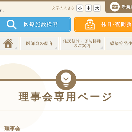
、
文字の大きさ
小
中
大
す。
理事会専用ページ
理事会