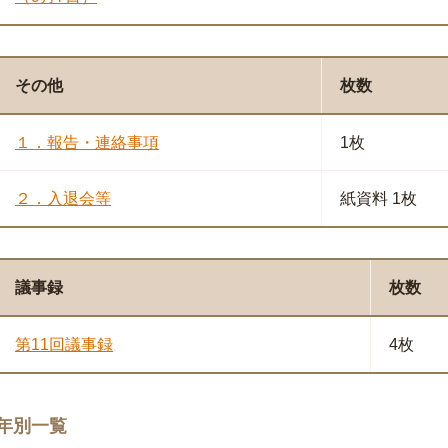
その他
枚数
１．報告・連絡事項
1枚
２．入退会等
紙資料 1枚
議事録
枚数
第11回議事録
4枚
年別一覧