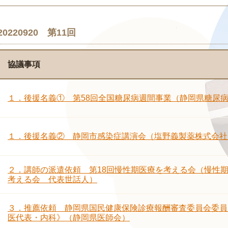
20220920 第11回
協議事項
１．後援名義① 第58回全国糖尿病週間事業（静岡県糖尿
１．後援名義② 静岡市感染症講演会（塩野義製薬株式会社
２．講師の派遣依頼 第18回慢性期医療を考える会（慢性
考える会 代表世話人）
３．推薦依頼 静岡県国民健康保険診療報酬審査委員会委員
医代表・内科》（静岡県医師会）