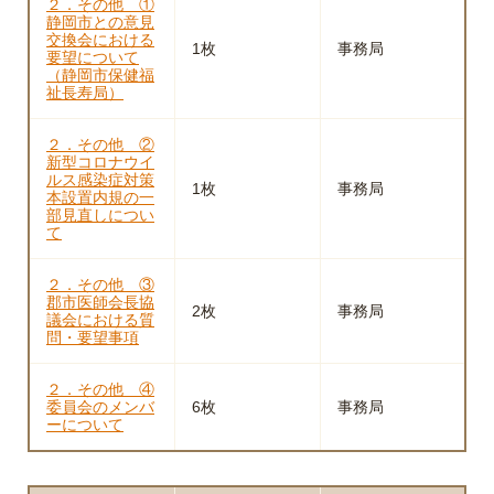
２．その他 ①
静岡市との意見
交換会における
1枚
事務局
要望について
（静岡市保健福
祉長寿局）
２．その他 ②
新型コロナウイ
ルス感染症対策
1枚
事務局
本設置内規の一
部見直しについ
て
２．その他 ③
郡市医師会長協
2枚
事務局
議会における質
問・要望事項
２．その他 ④
委員会のメンバ
6枚
事務局
ーについて