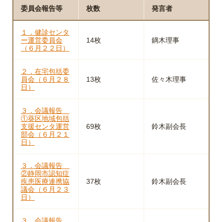
委員会報告等
枚数
発言者
１．健診センタ
ー運営委員会
14枚
鏑木理事
（６月２２日）
２．在宅包括委
員会（６月２８
13枚
佐々木理事
日）
３．会議報告
①葵区地域包括
支援センタ運営
69枚
鈴木副会長
部会（６月２１
日）
３．会議報告
②静岡市認知症
疾患医療連携協
37枚
鈴木副会長
議会（６月２３
日）
３．会議報告