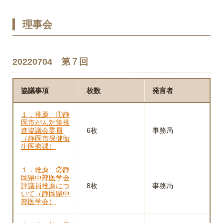
理事会
20220704 第７回
協議事項
枚数
発言者
１．推薦 ①静
岡市がん対策推
進協議会委員
6枚
事務局
（静岡市保健衛
生医療課）
１．推薦 ②静
岡県中部医学会
評議員推薦につ
8枚
事務局
いて（静岡県中
部医学会）