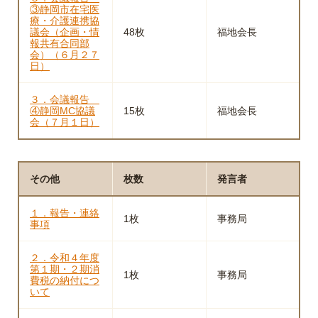
③静岡市在宅医
療・介護連携協
議会（企画・情
48枚
福地会長
報共有合同部
会）（６月２７
日）
３．会議報告
④静岡MC協議
15枚
福地会長
会（７月１日）
その他
枚数
発言者
１．報告・連絡
1枚
事務局
事項
２．令和４年度
第１期・２期消
1枚
事務局
費税の納付につ
いて