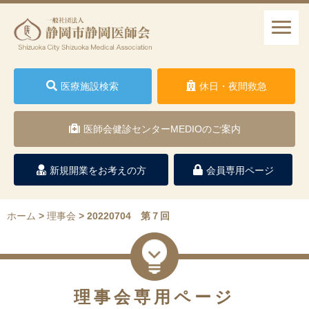
医療施設検索
休日・夜間救急
医師会健診センターMEDIOのご案内
新規開業をお考えの方
会員専用ページ
ホーム
>
理事会
>
20220704 第７回
理事会専用ページ