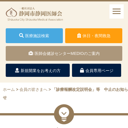
医療施設検索
休日・夜間救急
医師会健診センターMEDIOのご案内
新規開業をお考えの方
会員専用ページ
ホーム
>
会員の皆さまへ
>
「診療報酬改定説明会」等 中止のお知ら
せ