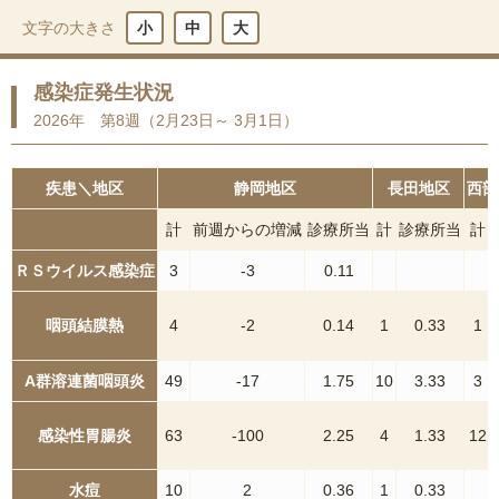
文字の大きさ
小
中
大
感染症発生状況
2026年 第8週（2月23日～ 3月1日）
疾患＼地区
静岡地区
長田地区
西部
計
前週からの増減
診療所当
計
診療所当
計
ＲＳウイルス感染症
3
-3
0.11
咽頭結膜熱
4
-2
0.14
1
0.33
1
A群溶連菌咽頭炎
49
-17
1.75
10
3.33
3
感染性胃腸炎
63
-100
2.25
4
1.33
12
水痘
10
2
0.36
1
0.33