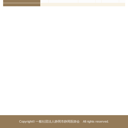
手足口病
3
2
0.11
伝染性紅斑
1
0.04
1
突発性発疹
1
-1
0.04
百日咳
風疹
ヘルパンギーナ
-1
麻疹
流行性耳下腺炎
1
0.04
川崎病
-1
異型肺炎
2
-1
0.07
1
0.33
細菌性髄膜炎
Copyright©
一般社団法人静岡市静岡医師会
All
rights
reserved.
無菌性髄膜炎