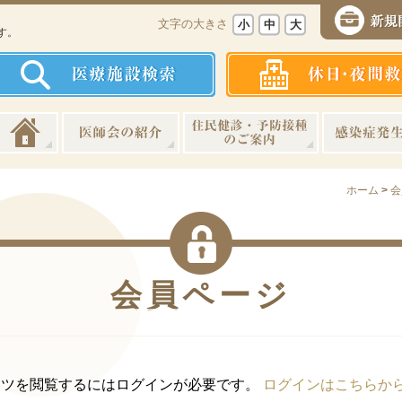
、
文字の大きさ
小
中
大
す。
ホーム
>
会
会員ページ
ンツを閲覧するにはログインが必要です。
ログインはこちらか