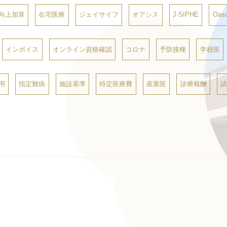
向上加算
在宅医療
ジェイサイフ
オアシス
J-SIPHE
Oasc
インボイス
オンライン資格確認
コロナ
予防接種
学校医
用
指定難病
施設基準
特定医療費
産業医
診療報酬