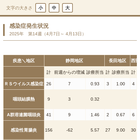
文字の大きさ
小
中
大
感染症発生状況
2025年 第14週（4月7日～ 4月13日）
疾患＼地区
静岡地区
長田地区
西部
計
前週からの増減
診療所当
計
診療所当
計
ＲＳウイルス感染症
26
7
0.93
3
1.00
4
咽頭結膜熱
9
3
0.32
A群溶連菌咽頭炎
41
9
1.46
2
0.67
6
感染性胃腸炎
156
-62
5.57
27
9.00
30