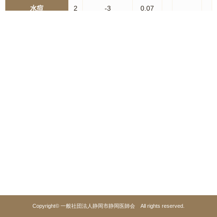
水痘
2
-3
0.07
手足口病
-1
伝染性紅斑
84
40
3.00
13
4.33
3
突発性発疹
1
-5
0.04
1
百日咳
10
6
0.36
1
0.33
風疹
ヘルパンギーナ
麻疹
流行性耳下腺炎
川崎病
-1
異型肺炎
1
-4
0.04
細菌性髄膜炎
Copyright©
一般社団法人静岡市静岡医師会
All
rights
reserved.